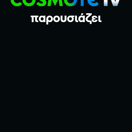
ΤΟΥ 
παρουσιάζει
βάς
Ποταμός
Καστριτσιάνικα
Καστριτσιάνικα
νιάδικα
Μυλοπόταμος
Αβλέμονας